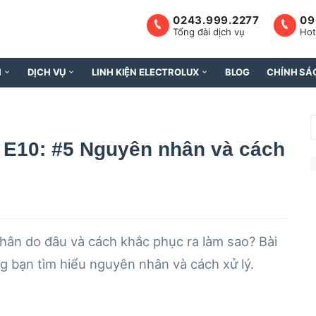
0243.999.2277
09
Tổng đài dịch vụ
Hot
H
DỊCH VỤ
LINH KIỆN ELECTROLUX
BLOG
CHÍNH SÁ
ỗi E10: #5 Nguyên nhân và cách
L
ân do đâu và cách khắc phục ra làm sao? Bài
s
 bạn tìm hiểu nguyên nhân và cách xử lý.
s
|