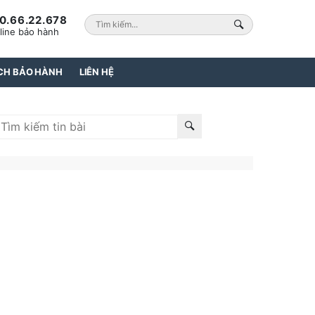
0.66.22.678
line bảo hành
CH BẢO HÀNH
LIÊN HỆ
iên kết đối tác:
bảo hành electrolux tphcm
|
bảo hành bosch
|
sửa máy giặt electrolux tại
tphcm
|
sửa lò vi sóng
|
bảo hành bosch tphcm
|
ửa tủ lạnh hitachi
|
sửa tủ lạnh bosch tphcm
|
ửa bếp từ electrolux
|
sửa máy giặt electrolux