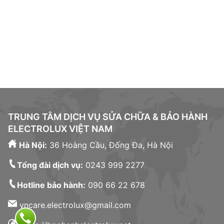
Liên kết đối tác:
bảo hành electrolux tphcm
|
bảo hành
bosch
|
sửa máy giặt electrolux tại tphcm
|
sửa lò vi
sóng
|
bảo hành bosch tphcm
|
sửa tủ lạnh hitachi
|
sửa tủ lạnh bosch tphcm
|
sửa bếp từ electrolux
|
sửa
máy giặt electrolux
|
TRUNG TÂM DỊCH VỤ SỬA CHỮA & BẢO HÀNH
ELECTROLUX VIỆT NAM
Hà Nội:
36 Hoàng Cầu, Đống Đa, Hà Nội
Tổng đài dịch vụ:
0243 999 2277
Hotline bảo hành:
090 66 22 678
vncare.electrolux@gmail.com